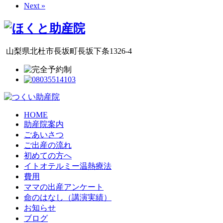
Next »
山梨県北杜市長坂町長坂下条1326-4
HOME
助産院案内
ごあいさつ
ご出産の流れ
初めての方へ
イトオテルミー温熱療法
費用
ママの出産アンケート
命のはなし（講演実績）
お知らせ
ブログ