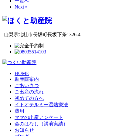
一覧へ
Next »
山梨県北杜市長坂町長坂下条1326-4
HOME
助産院案内
ごあいさつ
ご出産の流れ
初めての方へ
イトオテルミー温熱療法
費用
ママの出産アンケート
命のはなし（講演実績）
お知らせ