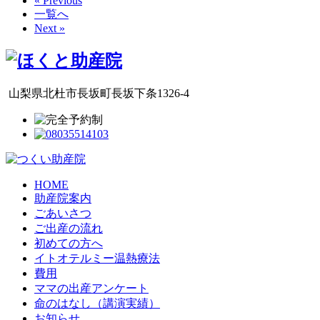
« Previous
一覧へ
Next »
山梨県北杜市長坂町長坂下条1326-4
HOME
助産院案内
ごあいさつ
ご出産の流れ
初めての方へ
イトオテルミー温熱療法
費用
ママの出産アンケート
命のはなし（講演実績）
お知らせ