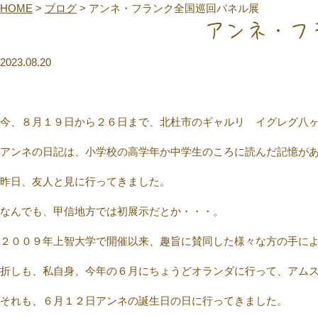
HOME
>
ブログ
>
アンネ・フランク全国巡回パネル展
アンネ・フ
2023.08.20
今、８月１９日から２６日まで、北杜市のギャルリ イグレグ八
アンネの日記は、小学校の高学年か中学生のころに読んだ記憶が
昨日、友人と見に行ってきました。
なんでも、甲信地方では初展示だとか・・・。
２００９年上智大学で開催以来、趣旨に賛同した様々な方の手に
折しも、私自身、今年の６月にちょうどオランダに行って、アム
それも、６月１２日アンネの誕生日の日に行ってきました。