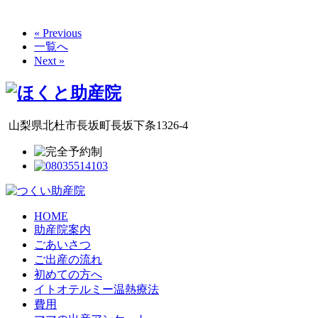
« Previous
一覧へ
Next »
山梨県北杜市長坂町長坂下条1326-4
HOME
助産院案内
ごあいさつ
ご出産の流れ
初めての方へ
イトオテルミー温熱療法
費用